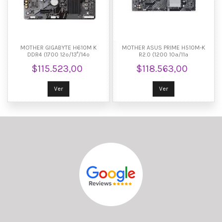
MOTHER GIGABYTE H610M K
MOTHER ASUS PRIME H510M-K
DDR4 (1700 12º/13°/14º
R2.0 (1200 10ª/11ª
GEN/D4/HDMI)
GEN/D4/VGA/HDMI)
$115.523,00
$118.563,00
Ver
Ver