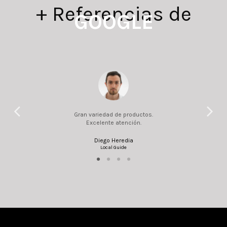
+ Referencias de
GOOGLE
Gran variedad de productos.
Excelente atención.
Diego Heredia
Local Guide